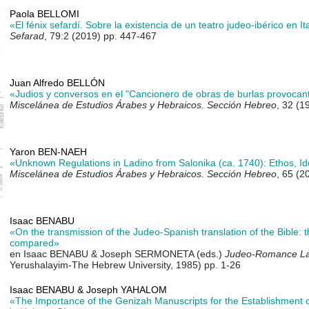
Paola BELLOMI
«El fénix sefardí. Sobre la existencia de un teatro judeo-ibérico en I
Sefarad
, 79:2 (2019) pp. 447-467
Juan Alfredo BELLÓN
«Judios y conversos en el "Cancionero de obras de burlas provocant
Miscelánea de Estudios Árabes y Hebraicos. Sección Hebreo
, 32 (1
Yaron BEN-NAEH
«Unknown Regulations in Ladino from Salonika (ca. 1740): Ethos, Ide
Miscelánea de Estudios Árabes y Hebraicos. Sección Hebreo
, 65 (2
Isaac BENABU
«On the transmission of the Judeo-Spanish translation of the Bible: 
compared»
en Isaac BENABU & Joseph SERMONETA (eds.)
Judeo-Romance L
Yerushalayim-The Hebrew University, 1985) pp. 1-26
Isaac BENABU & Joseph YAHALOM
«The Importance of the Genizah Manuscripts for the Establishment 