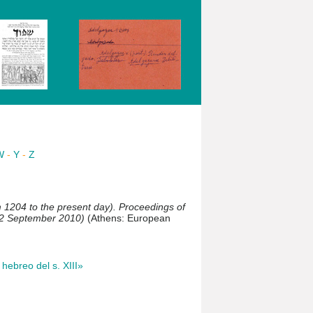
W
-
Y
-
Z
m 1204 to the present day). Proceedings of
12 September 2010)
(Athens: European
hebreo del s. XIII»