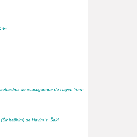
ble»
 seffardíes de «castiguerio» de Hayim Yom-
(Šir haširim) de Ḥayim Y. Šakí