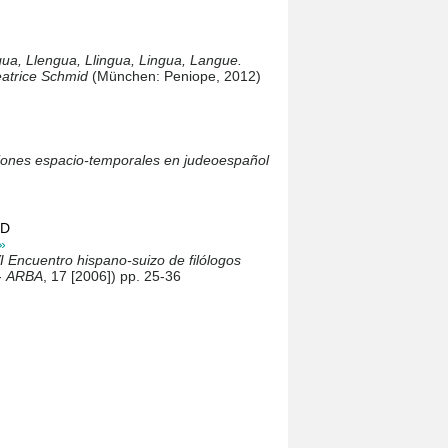
ua, Llengua, Llingua, Lingua, Langue.
eatrice Schmid
(München: Peniope, 2012)
ciones espacio-temporales en judeoespañol
ID
»
I Encuentro hispano-suizo de filólogos
-
ARBA
, 17 [2006]) pp. 25-36