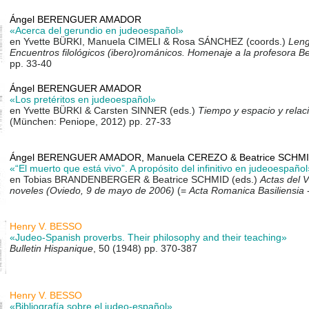
Ángel BERENGUER AMADOR
«Acerca del gerundio en judeoespañol»
en Yvette BÜRKI, Manuela CIMELI & Rosa SÁNCHEZ (coords.)
Leng
Encuentros filológicos (ibero)románicos. Homenaje a la profesora B
pp. 33-40
Ángel BERENGUER AMADOR
«Los pretéritos en judeoespañol»
en Yvette BÜRKI & Carsten SINNER (eds.)
Tiempo y espacio y rela
(München: Peniope, 2012) pp. 27-33
Ángel BERENGUER AMADOR, Manuela CEREZO & Beatrice SCHM
«“El muerto que está vivo”. A propósito del infinitivo en judeoespañol
en Tobias BRAN­DENBERGER & Beatrice SCHMID (eds.)
Actas del V
noveles (Oviedo, 9 de mayo de 2006)
(=
Acta Romanica Basiliensia
Henry V. BESSO
«Judeo-Spanish proverbs. Their philosophy and their teaching»
Bulletin Hispanique
, 50 (1948) pp. 370-387
Henry V. BESSO
«Bibliografía sobre el judeo-español»