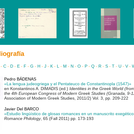
liografía
-
C
-
D
-
E
-
F
-
G
-
H
-
J
-
K
-
L
-
M
-
N
-
O
-
P
-
Q
-
R
-
S
-
T
-
U
-
V
-
Pedro BÁDENAS
«La lengua judeogriega y el Pentateuco de Constantinopla (1547)»
en Konstantinos A. DIMADIS (ed.)
Identities in the Greek World (fro
the 4th European Congress of Modern Greek Studies (Granada, 9-
Association of Modern Greek Studies, 2011/2) Vol. 3, pp. 209-222
Javier Del BARCO
«Estudio lingüístico de glosas romances en un manuscrito exegético 
Romance Philology
, 65 (Fall 2011) pp. 173-193