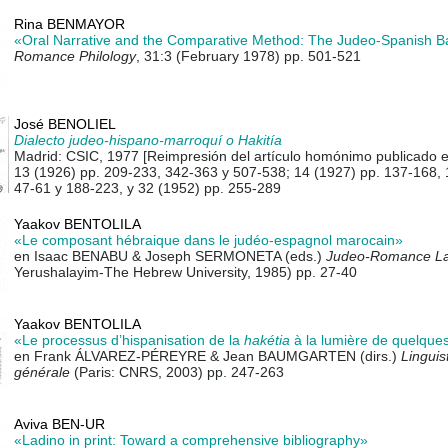
Rina BENMAYOR
«Oral Narrative and the Comparative Method: The Judeo-Spanish 
Romance Philology
, 31:3 (February 1978) pp. 501-521
José BENOLIEL
Dialecto judeo-hispano-marroquí o Hakitía
Madrid: CSIC, 1977 [Reimpresión del artículo homónimo publicado 
13 (1926) pp. 209-233, 342-363 y 507-538; 14 (1927) pp. 137-168, 
47-61 y 188-223, y 32 (1952) pp. 255-289
Yaakov BENTOLILA
«Le composant hébraique dans le judéo-espagnol marocain»
en Isaac BENABU & Joseph SERMONETA (eds.)
Judeo-Romance L
Yerushalayim-The Hebrew University, 1985) pp. 27-40
Yaakov BENTOLILA
«Le processus d’hispanisation de la
hakétia
à la lumière de quelques 
en Frank ÁLVAREZ-PÉREYRE & Jean BAUMGARTEN (dirs.)
Linguis
générale
(Paris: CNRS, 2003) pp. 247-263
Aviva BEN-UR
«Ladino in print: Toward a comprehensive bibliography»