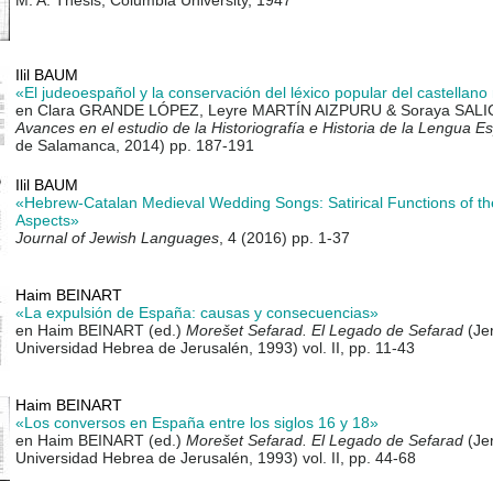
M. A. Thesis, Columbia University, 1947
Ilil BAUM
«El judeoespañol y la conservación del léxico popular del castellan
en Clara GRANDE LÓPEZ, Leyre MARTÍN AIZPURU & Soraya SALIC
Avances en el estudio de la Historiografía e Historia de la Lengua E
de Salamanca, 2014) pp. 187-191
Ilil BAUM
«Hebrew-Catalan Medieval Wedding Songs: Satirical Functions of t
Aspects»
Journal of Jewish Languages
,
4 (2016) pp. 1-37
Haim BEINART
«La expulsión de España: causas y consecuencias»
en Haim BEINART (ed.)
Morešet Sefarad. El Legado de Sefarad
(Jer
Universidad Hebrea de Jerusalén, 1993) vol. II, pp. 11-43
Haim BEINART
«Los conversos en España entre los siglos 16 y 18»
en Haim BEINART (ed.)
Morešet Sefarad. El Legado de Sefarad
(Jer
Universidad Hebrea de Jerusalén, 1993) vol. II, pp. 44-68