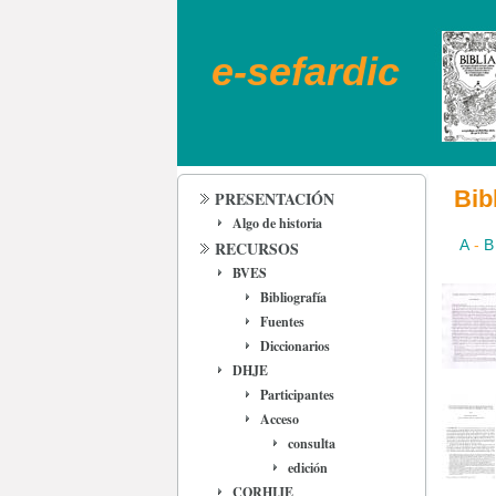
e-sefardic
Bib
PRESENTACIÓN
Algo de historia
A
-
B
RECURSOS
BVES
Bibliografía
Fuentes
Diccionarios
DHJE
Participantes
Acceso
consulta
edición
CORHIJE