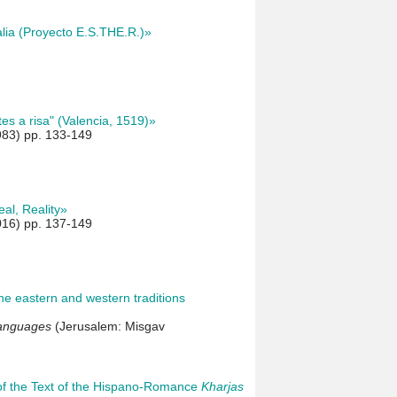
talia (Proyecto E.S.THE.R.)»
es a risa" (Valencia, 1519)»
983) pp. 133-149
al, Reality»
016) pp. 137-149
the eastern and western traditions
anguages
(Jerusalem: Misgav
of the Text of the Hispano-Romance
Kharjas