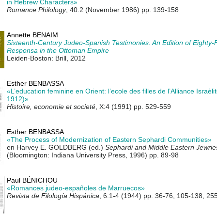
in Hebrew Characters»
Romance Philology
, 40:2 (November 1986) pp. 139-158
Annette BENAIM
Sixteenth-Century Judeo-Spanish Testimonies. An Edition of Eighty-
Responsa in the Ottoman Empire
Leiden-Boston: Brill, 2012
Esther BENBASSA
«L’education feminine en Orient: l’ecole des filles de l’Alliance Israèl
1912)»
Histoire, economie et societé
, X:4 (1991) pp. 529-559
Esther BENBASSA
«The Process of Modernization of Eastern Sephardi Communities»
en Harvey E. GOLDBERG (ed.)
Sephardi and Middle Eastern Jewries
(Bloomington: Indiana University Press, 1996) pp. 89-98
Paul BÉNICHOU
«Romances judeo-españoles de Marruecos»
Revista de Filología Hispánica
, 6:1-4 (1944) pp. 36-76, 105-138, 2