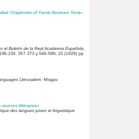
Ballad Chapbooks of Yacob Abraham Yoná»
en el
Boletín de la Real Academia Española
,
196-234, 357-373 y 566-580; 15 (1928) pp.
anguages
(Jerusalem: Misgav
sources littéraires»
tique des langues juives et linguistique