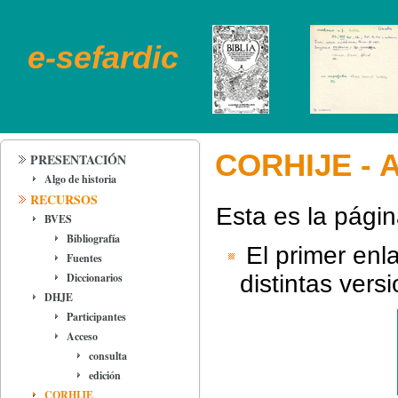
e-sefardic
CORHIJE - 
PRESENTACIÓN
Algo de historia
RECURSOS
Esta es la pági
BVES
Bibliografía
El primer enl
Fuentes
Diccionarios
distintas vers
DHJE
Participantes
Acceso
consulta
edición
CORHIJE