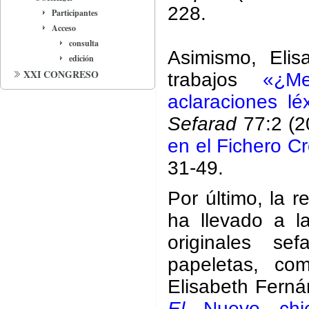
228.
Participantes
Acceso
consulta
Asimismo, Elis
edición
XXI CONGRESO
trabajos
«¿Me
aclaraciones l
Sefarad
77:2 (2
en el Fichero C
31-49.
Por último, la r
ha llevado a l
originales se
papeletas, co
Elisabeth Ferná
El
Nuevo chico