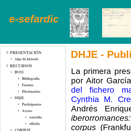
e-sefardic
DHJE - Publ
PRESENTACIÓN
Algo de historia
RECURSOS
La primera pres
BVES
Bibliografía
por Aitor Garcí
Fuentes
del fichero m
Diccionarios
Cynthia M. Cr
DHJE
Participantes
Andrés Enrique
Acceso
iberorromances:
consulta
edición
corpus
(Frankfu
CORHIJE