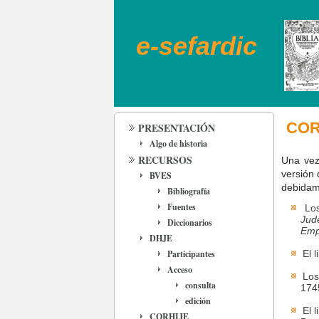
e-sefardic
CORH
PRESENTACIÓN
Algo de historia
RECURSOS
Una vez 
versión 
BVES
debidam
Bibliografía
Fuentes
Lo
Jud
Diccionarios
Emp
DHJE
Participantes
El 
Acceso
Los
consulta
1745
edición
El 
CORHIJE