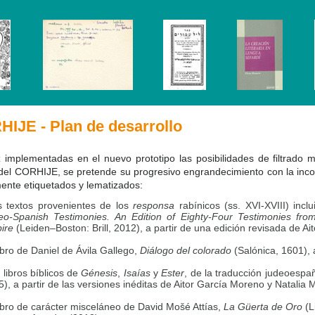
IJE - Plan de desarrollo
implementadas en el nuevo prototipo las posibilidades de filtrado mú
del CORHIJE, se pretende su progresivo engrandecimiento con la incor
ente etiquetados y lematizados:
s textos provenientes de los
responsa
rabínicos (ss. XVI-XVIII) inc
eo-Spanish Testimonies. An Edition of Eighty-Four Testimonies fr
ire
(Leiden–Boston: Brill, 2012), a partir de una edición revisada de A
libro de Daniel de Ávila Gallego,
Diálogo del colorado
(Salónica, 1601), 
 libros bíblicos de
Génesis
,
Isaías
y
Ester
, de la traducción judeoesp
), a partir de las versiones inéditas de Aitor García Moreno y Natalia
libro de carácter misceláneo de David Mošé Attías,
La Güerta de Oro
(L